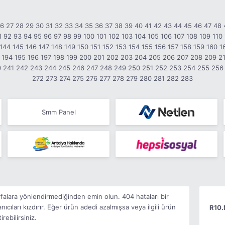
26
27
28
29
30
31
32
33
34
35
36
37
38
39
40
41
42
43
44
45
46
47
48
1
92
93
94
95
96
97
98
99
100
101
102
103
104
105
106
107
108
109
110
144
145
146
147
148
149
150
151
152
153
154
155
156
157
158
159
160
1
194
195
196
197
198
199
200
201
202
203
204
205
206
207
208
209
2
0
241
242
243
244
245
246
247
248
249
250
251
252
253
254
255
256
272
273
274
275
276
277
278
279
280
281
282
283
Smm Panel
ayfalara yönlendirmediğinden emin olun. 404 hataları bir
ıcıları kızdırır. Eğer ürün adedi azalmışsa veya ilgili ürün
R10.
rebilirsiniz.