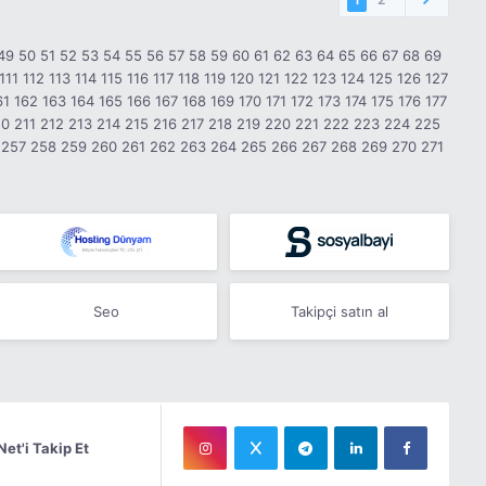
49
50
51
52
53
54
55
56
57
58
59
60
61
62
63
64
65
66
67
68
69
111
112
113
114
115
116
117
118
119
120
121
122
123
124
125
126
127
61
162
163
164
165
166
167
168
169
170
171
172
173
174
175
176
177
10
211
212
213
214
215
216
217
218
219
220
221
222
223
224
225
257
258
259
260
261
262
263
264
265
266
267
268
269
270
271
Seo
Takipçi satın al
Net'i Takip Et