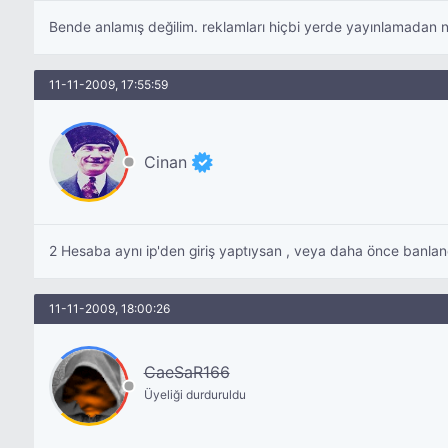
Bende anlamış değilim. reklamları hiçbi yerde yayınlamadan ns
11-11-2009, 17:55:59
Cinan
2 Hesaba aynı ip'den giriş yaptıysan , veya daha önce banlan
11-11-2009, 18:00:26
CaeSaR166
Üyeliği durduruldu