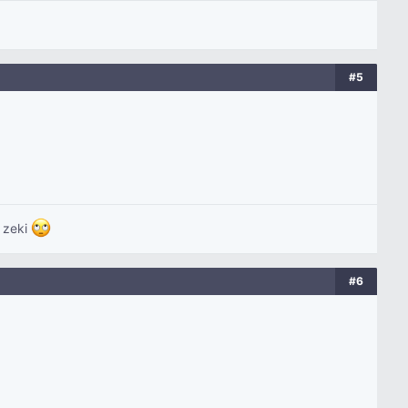
#5
k zeki
#6