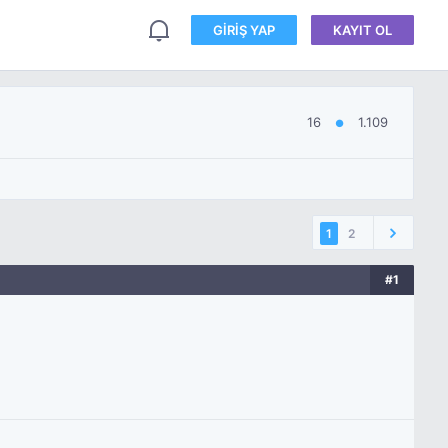
GIRIŞ YAP
KAYIT OL
16
1.109
●
1
2
#1