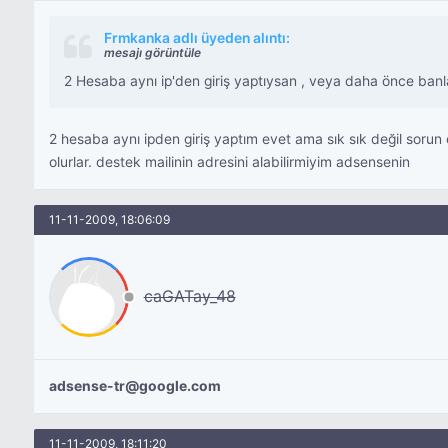
Frmkanka adlı üyeden alıntı:
mesajı görüntüle
2 Hesaba aynı ip'den giriş yaptıysan , veya daha önce banl
2 hesaba aynı ipden giriş yaptım evet ama sık sık değil sor
olurlar. destek mailinin adresini alabilirmiyim adsensenin
11-11-2009, 18:06:09
caGATay_48
adsense-tr@google.com
11-11-2009, 18:11:20