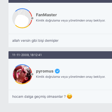
FanMaster
Kimlik doğrulama veya yönetimden onay bekliyor.
allah versin gibi bişi demişler
11-11-2009, 18:12:41
pyromus
Kimlik doğrulama veya yönetimden onay bekliyor.
hocam dalga geçmiş olmasınlar ?