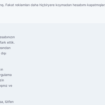
. Fakat reklamları daha hiçbiryere koymadan hesabımı kapatmışl
esabınızın
ark ettik.
ısından
dışı
ın
uygulama
zin
ışınız ve
a, lütfen