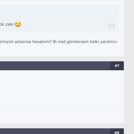
çok zeki
mazmıyım adsense hesabımı? Bi mail göndersem belki yardımcı
#7
#8