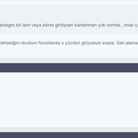
andıgını bir isim veya adres girdiysen banlanman çok normal , onlar 
un olmadığını okudum forumlarda o yüzden giriyodum arada. Geri ala