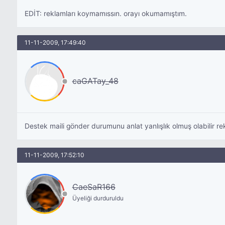
EDİT: reklamları koymamıssın. orayı okumamıştım.
11-11-2009, 17:49:40
caGATay_48
Destek maili gönder durumunu anlat yanlışlık olmuş olabilir re
11-11-2009, 17:52:10
CaeSaR166
Üyeliği durduruldu