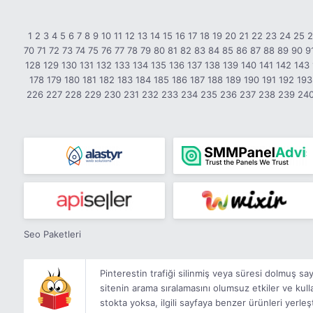
1
2
3
4
5
6
7
8
9
10
11
12
13
14
15
16
17
18
19
20
21
22
23
24
25
70
71
72
73
74
75
76
77
78
79
80
81
82
83
84
85
86
87
88
89
90
9
128
129
130
131
132
133
134
135
136
137
138
139
140
141
142
143
178
179
180
181
182
183
184
185
186
187
188
189
190
191
192
193
226
227
228
229
230
231
232
233
234
235
236
237
238
239
24
Seo Paketleri
Pinterestin trafiği silinmiş veya süresi dolmuş s
sitenin arama sıralamasını olumsuz etkiler ve kullan
stokta yoksa, ilgili sayfaya benzer ürünleri yerleşti