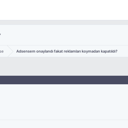
?
se
Adsensem onaylandı fakat reklamları koymadan kapatıldı?