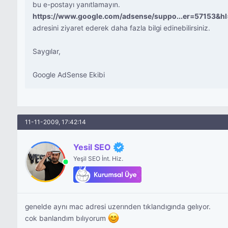
bu e-postayı yanıtlamayın.
https://www.google.com/adsense/suppo...er=57153&hl
adresini ziyaret ederek daha fazla bilgi edinebilirsiniz.
Saygılar,
Google AdSense Ekibi
11-11-2009, 17:42:14
Yesil SEO
Yeşil SEO İnt. Hiz.
genelde aynı mac adresi uzerınden tıklandıgında gelıyor.
cok banlandım bılıyorum