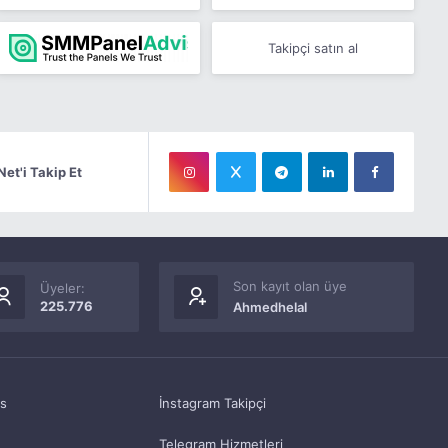
Takipçi satın al
Net'i Takip Et
Son kayıt olan üye
Üyeler:
225.776
Ahmedhelal
as
İnstagram Takipçi
Telegram Hizmetleri