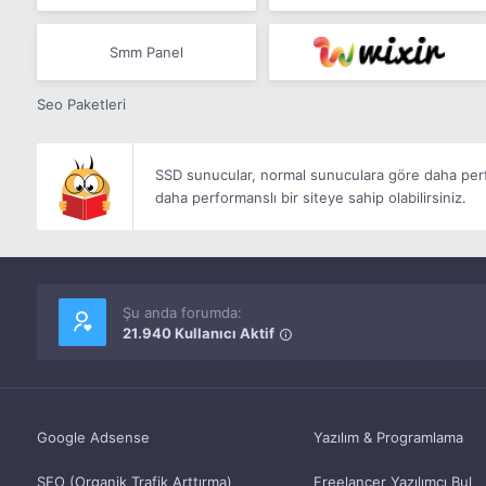
Smm Panel
Seo Paketleri
SSD sunucular, normal sunuculara göre daha perf
daha performanslı bir siteye sahip olabilirsiniz.
Şu anda forumda:
21.940 Kullanıcı Aktif
Google Adsense
Yazılım & Programlama
SEO (Organik Trafik Arttırma)
Freelancer Yazılımcı Bul