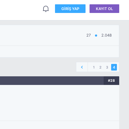
GIRIŞ YAP
KAYIT OL
27
2.048
●
1
2
3
4
#28