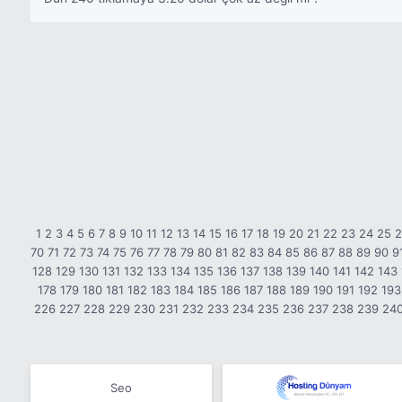
1
2
3
4
5
6
7
8
9
10
11
12
13
14
15
16
17
18
19
20
21
22
23
24
25
70
71
72
73
74
75
76
77
78
79
80
81
82
83
84
85
86
87
88
89
90
9
128
129
130
131
132
133
134
135
136
137
138
139
140
141
142
143
178
179
180
181
182
183
184
185
186
187
188
189
190
191
192
193
226
227
228
229
230
231
232
233
234
235
236
237
238
239
24
Seo