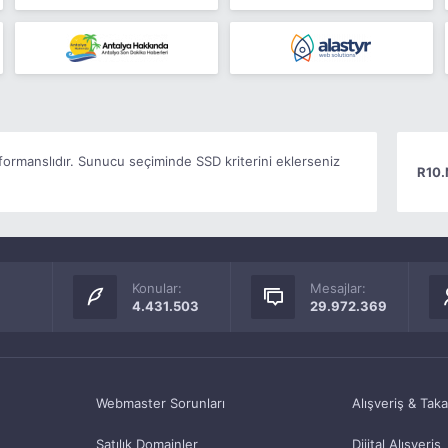
ormanslıdır. Sunucu seçiminde SSD kriterini eklerseniz
R10.
Konular:
Mesajlar:
4.431.503
29.972.369
Webmaster Sorunları
Alışveriş & Tak
Satılık Domainler
Dijital Alışveriş