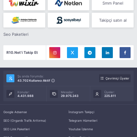
Smm Panel
Takipçi satın al
Seo Paketleri
R10.Net'i Takip Et
Şu anda forumda:
Çevrimiçi Üyeler
43.702 Kullanıcı Aktif
Konular:
Mesajlar:
Üyeler:
4.431.988
29.975.243
225.811
Google Adsense
İnstagram Takipçi
SEO (Organik Trafik Arttırma)
Telegram Hizmetleri
SEO Link Paketleri
Youtube İzlenme