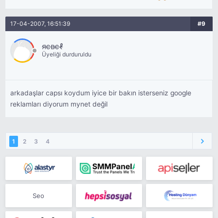
17-04-2007, 16:51:39
#9
яєвєℓ
Üyeliği durduruldu
arkadaşlar capsı koydum iyice bir bakın isterseniz google
reklamları diyorum mynet değil
1
2
3
4
Seo