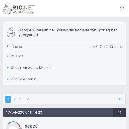
Google kurallarınına uymuyorlar kodlarla oynuyorlar( ban
yemiyorlar)
29 Cevap
2.621 Görüntülenme
R10.net
Google ve Arama Motorları
Google Adsense
1
2
3
4
17-04-2007, 16:44:23
#1
яєвєℓ