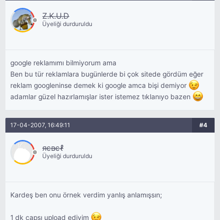
Z.K.U.D
Üyeliği durduruldu
google reklamımı bilmiyorum ama
Ben bu tür reklamlara bugünlerde bi çok sitede gördüm eğer
reklam googleninse demek ki google amca bişi demiyor
adamlar güzel hazırlamışlar ister istemez tıklanıyo bazen
17-04-2007, 16:49:11
#4
яєвєℓ
Üyeliği durduruldu
Kardeş ben onu örnek verdim yanlış anlamışsın;
1 dk capsı upload ediyim