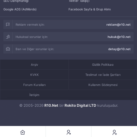
SEO Danışmanlığı
Twitter Takipçi
Google ADS (AdWords)
Facebook Sayfa & Grup Alımı
Reklam vermek için:
reklam@r10.net
Hukuksal sorunlar için:
hukuk@r10.net
Ban ve Diğer sorunlar için:
detay@r10.net
Arşiv
Gizlilik Politikası
KVKK
Teslimat ve İade Şartları
Forum Kuralları
Kullanım Sözleşmesi
İletişim
© 2005-2026
R10.Net
bir
Rokito Digital LTD
kuruluşudur.