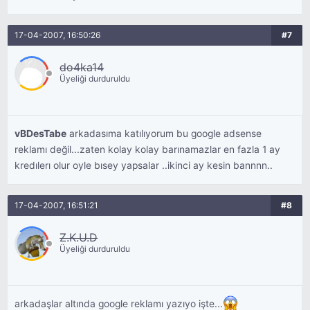
17-04-2007, 16:50:26
#7
do4ka14
Üyeliği durduruldu
vBDesTabe
arkadasıma katılıyorum bu google adsense
reklamı değil...zaten kolay kolay barınamazlar en fazla 1 ay
kredılerı olur oyle bısey yapsalar ..ikinci ay kesin bannnn..
17-04-2007, 16:51:21
#8
Z.K.U.D
Üyeliği durduruldu
arkadaşlar altında google reklamı yazıyo işte...