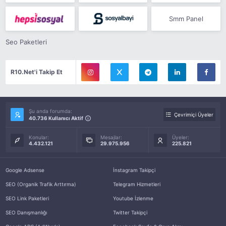
Smm Panel
Seo Paketleri
R10.Net'i Takip Et
Şu anda forumda:
Çevrimiçi Üyeler
40.736 Kullanıcı Aktif
Konular:
Mesajlar:
Üyeler:
4.432.121
29.975.956
225.821
Google Adsense
İnstagram Takipçi
SEO (Organik Trafik Arttırma)
Telegram Hizmetleri
SEO Link Paketleri
Youtube İzlenme
SEO Danışmanlığı
Twitter Takipçi