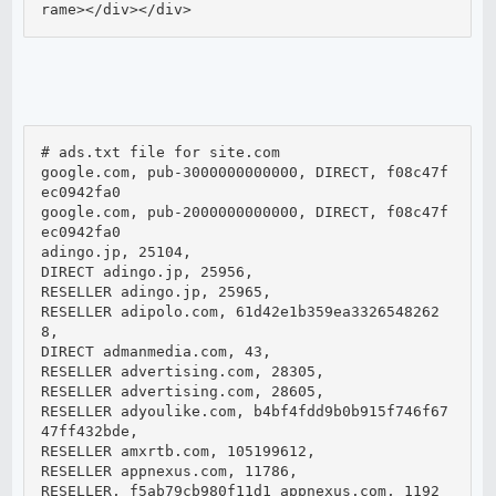
rame></div></div>
# ads.txt file for site.com

google.com, pub-3000000000000, DIRECT, f08c47f
ec0942fa0 

google.com, pub-2000000000000, DIRECT, f08c47f
ec0942fa0

adingo.jp, 25104, 

DIRECT adingo.jp, 25956, 

RESELLER adingo.jp, 25965, 

RESELLER adipolo.com, 61d42e1b359ea3326548262
8, 

DIRECT admanmedia.com, 43, 

RESELLER advertising.com, 28305, 

RESELLER advertising.com, 28605, 

RESELLER adyoulike.com, b4bf4fdd9b0b915f746f67
47ff432bde, 

RESELLER amxrtb.com, 105199612, 

RESELLER appnexus.com, 11786, 

RESELLER, f5ab79cb980f11d1 appnexus.com, 1192