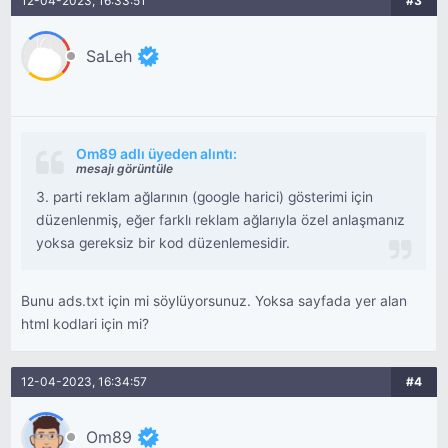
12-04-2023, 16:33:51
#3
SaLeh
Om89 adlı üyeden alıntı:
mesajı görüntüle
3. parti reklam ağlarının (google harici) gösterimi için
düzenlenmiş, eğer farklı reklam ağlarıyla özel anlaşmanız
yoksa gereksiz bir kod düzenlemesidir.
Bunu ads.txt için mi söylüyorsunuz. Yoksa sayfada yer alan
html kodlari için mi?
12-04-2023, 16:34:57
#4
Om89