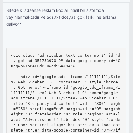
Sitede ki adsense reklam kodları nasıl bir sistemde
yayınlanmaktadır ve ads.txt dosyası çok farklı ne anlama
geliyor?
<div class="ad-sidebar text-center mb-2" id="d
iv-gpt-ad-951753970-2" data-google-query-id="C
Oqgwb6TpP4CFdPLuwgdSSAJ9A">

    <div id="google_ads_iframe_/111111111/Site
V2_Web_Sidebar_1_0__container__" style="borde
r: 0pt none;"><iframe id="google_ads_iframe_/1
11111111/SiteV2_Web_Sidebar_1_0" name="google_
ads_iframe_/111111111/SiteV2_Web_Sidebar_1_0" 
title="3rd party ad content" width="300" heigh
t="250" scrolling="no" marginwidth="0" marginh
eight="0" frameborder="0" role="region" aria-l
abel="Advertisement" tabindex="0" style="borde
r: 0px; vertical-align: bottom;" data-load-com
plete="true" data-google-container-id="3"></if