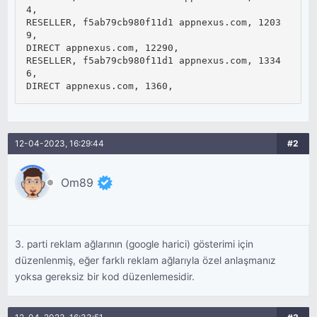
4, 

RESELLER, f5ab79cb980f11d1 appnexus.com, 1203
9, 

DIRECT appnexus.com, 12290, 

RESELLER, f5ab79cb980f11d1 appnexus.com, 1334
6, 

DIRECT appnexus.com, 1360,
12-04-2023, 16:29:44
#2
Om89
3. parti reklam ağlarının (google harici) gösterimi için
düzenlenmiş, eğer farklı reklam ağlarıyla özel anlaşmanız
yoksa gereksiz bir kod düzenlemesidir.