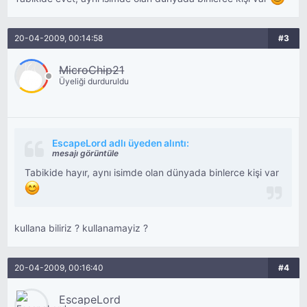
20-04-2009, 00:14:58
#3
MicroChip21
Üyeliği durduruldu
EscapeLord adlı üyeden alıntı:
mesajı görüntüle
Tabikide hayır, aynı isimde olan dünyada binlerce kişi var
kullana biliriz ? kullanamayiz ?
20-04-2009, 00:16:40
#4
EscapeLord