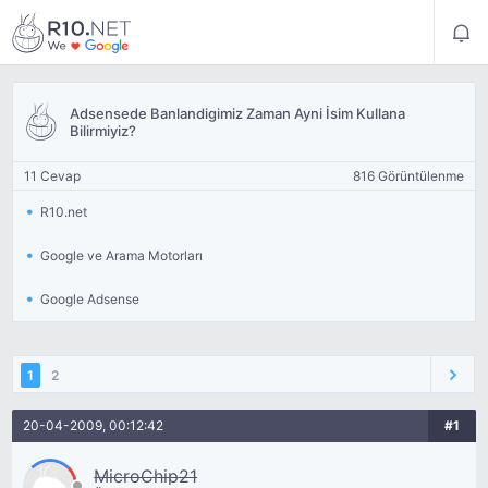
Adsensede Banlandigimiz Zaman Ayni İsim Kullana
Bilirmiyiz?
11 Cevap
816 Görüntülenme
R10.net
Google ve Arama Motorları
Google Adsense
1
2
20-04-2009, 00:12:42
#1
MicroChip21