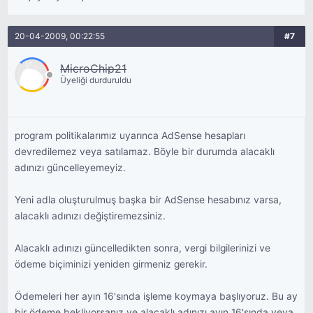
20-04-2009, 00:22:55
#7
MicroChip21
Üyeliği durduruldu
program politikalarımız uyarınca AdSense hesapları
devredilemez veya satılamaz. Böyle bir durumda alacaklı
adınızı güncelleyemeyiz.
Yeni adla oluşturulmuş başka bir AdSense hesabınız varsa,
alacaklı adınızı değiştiremezsiniz.
Alacaklı adınızı güncelledikten sonra, vergi bilgilerinizi ve
ödeme biçiminizi yeniden girmeniz gerekir.
Ödemeleri her ayın 16'sında işleme koymaya başlıyoruz. Bu ay
bir ödeme bekliyorsanız ve alacaklı adınızı ayın 16'sında veya