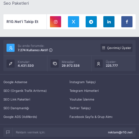
Seo Paketleri
R10.Net'i Takip Et
Şu anda forumda:
Çevrimiçi Üyeler
7.274 Kullanıcı Aktif
Konular:
Mesajlar:
Üyeler:
4.431.530
29.972.538
225.777
Google Adsense
İnstagram Takipçi
SEO (Organik Trafik Arttırma)
Telegram Hizmetleri
SEO Link Paketleri
Youtube İzlenme
SEO Danışmanlığı
Twitter Takipçi
Google ADS (AdWords)
Facebook Sayfa & Grup Alımı
Reklam vermek için:
reklam@r10.net