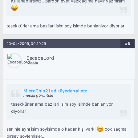
Kullanabilirsiniz.. pardon evet yazıcağıma hayır yazmışım
tesekkürler ama bazilari isim soy isimde banlaniyor diyorlar
20-04-2009, 00:19:29
#6
EscapeLord
Misafir
MicroChip21 adlı üyeden alıntı:
mesajı görüntüle
tesekkürler ama bazilari isim soy isimde banlaniyor
diyorlar
seninle aynı isim soyisimde o kadar kişi varki
çok saçma
birşey söylemişler..