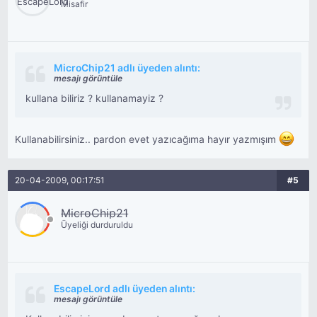
Misafir
MicroChip21 adlı üyeden alıntı:
mesajı görüntüle
kullana biliriz ? kullanamayiz ?
Kullanabilirsiniz.. pardon evet yazıcağıma hayır yazmışım
20-04-2009, 00:17:51
#5
MicroChip21
Üyeliği durduruldu
EscapeLord adlı üyeden alıntı:
mesajı görüntüle