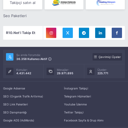
Takipçi satın al
Seo Paketleri
R10.Net'i Takip Et
Şu anda forumda:
Çevrimiçi Üyeler
36.358 Kullanıcı Aktif
Konular:
Mesajlar:
Üyeler:
4.431.442
29.971.895
225.771
Google Adsense
İnstagram Takipçi
SEO (Organik Trafik Arttırma)
Telegram Hizmetleri
SEO Link Paketleri
Youtube İzlenme
SEO Danışmanlığı
Twitter Takipçi
Google ADS (AdWords)
Facebook Sayfa & Grup Alımı