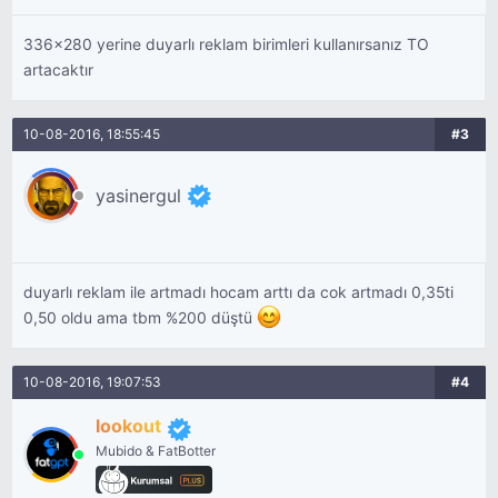
336x280 yerine duyarlı reklam birimleri kullanırsanız TO
artacaktır
10-08-2016, 18:55:45
#3
yasinergul
duyarlı reklam ile artmadı hocam arttı da cok artmadı 0,35ti
0,50 oldu ama tbm %200 düştü
10-08-2016, 19:07:53
#4
lookout
Mubido & FatBotter