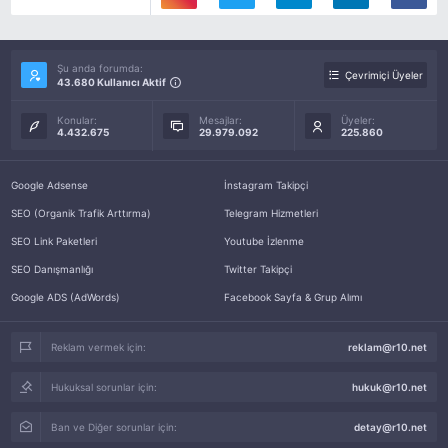
Şu anda forumda:
Çevrimiçi Üyeler
43.680 Kullanıcı Aktif
Konular:
Mesajlar:
Üyeler:
4.432.675
29.979.092
225.860
Google Adsense
İnstagram Takipçi
SEO (Organik Trafik Arttırma)
Telegram Hizmetleri
SEO Link Paketleri
Youtube İzlenme
SEO Danışmanlığı
Twitter Takipçi
Google ADS (AdWords)
Facebook Sayfa & Grup Alımı
Reklam vermek için:
reklam@r10.net
Hukuksal sorunlar için:
hukuk@r10.net
Ban ve Diğer sorunlar için:
detay@r10.net