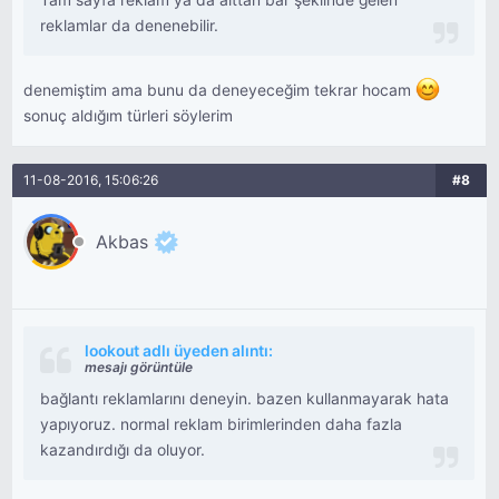
Tam sayfa reklam ya da alttan bar şeklinde gelen
reklamlar da denenebilir.
denemiştim ama bunu da deneyeceğim tekrar hocam
sonuç aldığım türleri söylerim
11-08-2016, 15:06:26
#8
Akbas
lookout adlı üyeden alıntı:
mesajı görüntüle
bağlantı reklamlarını deneyin. bazen kullanmayarak hata
yapıyoruz. normal reklam birimlerinden daha fazla
kazandırdığı da oluyor.