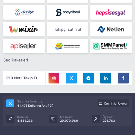
Takipçi satın al
Seo Paketleri
R10.Net'i Takip Et
Şu anda forumda:
Çevrimiçi Üyeler
41.475 Kullanıcı Aktif
Konular:
Mesajlar:
Üyeler:
4.431.236
29.970.980
225.763