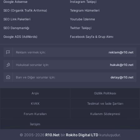
Google Adsense
İnstagram Takipçi
SEO (Organik Trafik Arttırma)
Telegram Hizmetleri
SEO Link Paketleri
Youtube İzlenme
SEO Danışmanlığı
Twitter Takipçi
Google ADS (AdWords)
Facebook Sayfa & Grup Alımı
Reklam vermek için:
reklam@r10.net
Hukuksal sorunlar için:
hukuk@r10.net
Ban ve Diğer sorunlar için:
detay@r10.net
Arşiv
Gizlilik Politikası
KVKK
Teslimat ve İade Şartları
Forum Kuralları
Kullanım Sözleşmesi
İletişim
© 2005-2026
R10.Net
bir
Rokito Digital LTD
kuruluşudur.