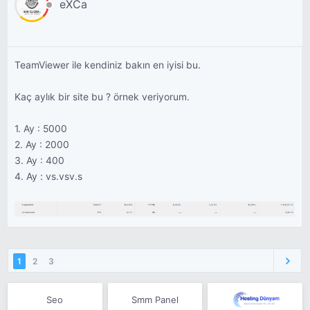
eXCa
TeamViewer ile kendiniz bakın en iyisi bu.
Kaç aylık bir site bu ? örnek veriyorum.
1. Ay : 5000
2. Ay : 2000
3. Ay : 400
4. Ay : vs.vsv.s
1
2
3
Seo
Smm Panel