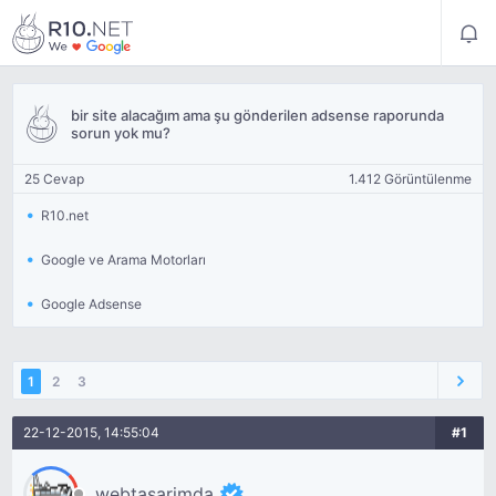
bir site alacağım ama şu gönderilen adsense raporunda
sorun yok mu?
25 Cevap
1.412 Görüntülenme
R10.net
Google ve Arama Motorları
Google Adsense
1
2
3
22-12-2015, 14:55:04
#1
webtasarimda