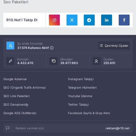
Seo Paketleri
R10.Net'i Takip Et
Şu anda forumda:
Çevrimiçi Üyeler
37.574 Kullanıcı Aktif
Konular:
Mesajlar:
Üyeler:
4.432.470
29.977.963
225.851
Google Adsense
İnstagram Takipçi
SEO (Organik Trafik Arttırma)
Telegram Hizmetleri
SEO Link Paketleri
Youtube İzlenme
SEO Danışmanlığı
Twitter Takipçi
Google ADS (AdWords)
Facebook Sayfa & Grup Alımı
Reklam vermek için:
reklam@r10.net