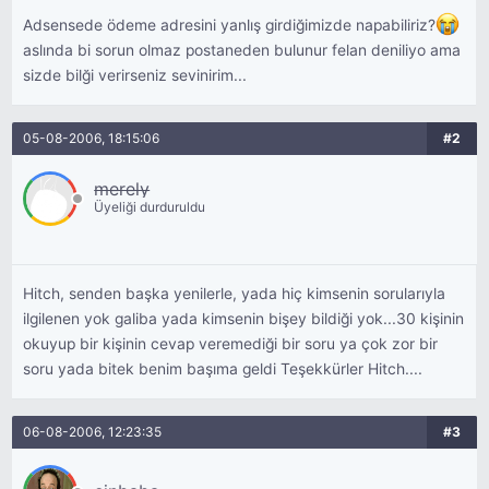
Adsensede ödeme adresini yanlış girdiğimizde napabiliriz?
aslında bi sorun olmaz postaneden bulunur felan deniliyo ama
sizde bilği verirseniz sevinirim...
05-08-2006, 18:15:06
#2
merely
Üyeliği durduruldu
Hitch, senden başka yenilerle, yada hiç kimsenin sorularıyla
ilgilenen yok galiba yada kimsenin bişey bildiği yok...30 kişinin
okuyup bir kişinin cevap veremediği bir soru ya çok zor bir
soru yada bitek benim başıma geldi Teşekkürler Hitch....
06-08-2006, 12:23:35
#3