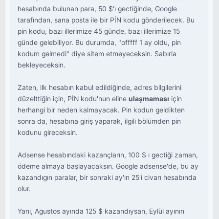
hesabında bulunan para, 50 $'ı gectiğinde, Google
tarafından, sana posta ile bir PİN kodu gönderilecek. Bu
pin kodu, bazı illerimize 45 günde, bazı illerimize 15
günde gelebiliyor. Bu durumda, "offfff 1 ay oldu, pin
kodum gelmedi" diye sitem etmeyeceksin. Sabırla
bekleyeceksin.
Zaten, ilk hesabın kabul edildiğinde, adres bilgilerini
düzelttiğin için, PİN kodu'nun eline
ulaşmaması
için
herhangi bir neden kalmayacak. Pin kodun geldikten
sonra da, hesabına giriş yaparak, ilgili bölümden pin
kodunu gireceksin.
Adsense hesabındaki kazançların, 100 $ ı gectiği zaman,
ödeme almaya başlayacaksın. Google adsense'de, bu ay
kazandıgın paralar, bir sonraki ay'ın 25'i civarı hesabında
olur.
Yani, Agustos ayında 125 $ kazandıysan, Eylül ayının