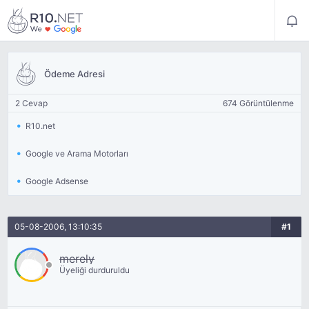
Ödeme Adresi
2 Cevap
674 Görüntülenme
R10.net
Google ve Arama Motorları
Google Adsense
05-08-2006, 13:10:35
#1
merely
Üyeliği durduruldu