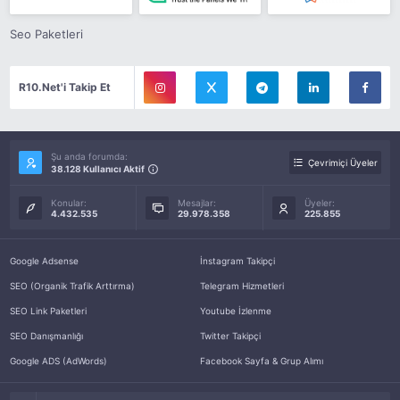
Seo Paketleri
R10.Net'i Takip Et
Şu anda forumda:
Çevrimiçi Üyeler
38.128 Kullanıcı Aktif
Konular:
Mesajlar:
Üyeler:
4.432.535
29.978.358
225.855
Google Adsense
İnstagram Takipçi
SEO (Organik Trafik Arttırma)
Telegram Hizmetleri
SEO Link Paketleri
Youtube İzlenme
SEO Danışmanlığı
Twitter Takipçi
Google ADS (AdWords)
Facebook Sayfa & Grup Alımı