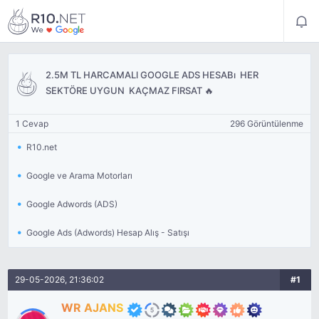
2.5M TL HARCAMALl GOOGLE ADS HESABı  HER
SEKTÖRE UYGUN  KAÇMAZ FlRSAT 🔥
1 Cevap
296 Görüntülenme
R10.net
Google ve Arama Motorları
Google Adwords (ADS)
Google Ads (Adwords) Hesap Alış - Satışı
29-05-2026, 21:36:02
#1
WR AJANS