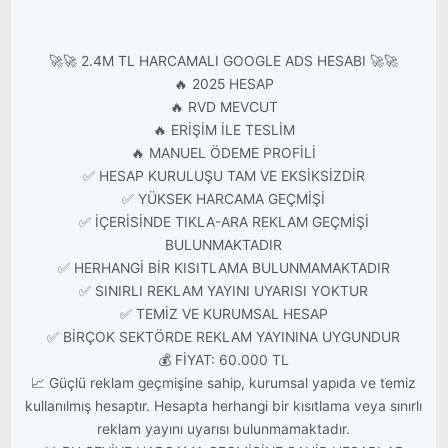
🚀🚀 2.4M TL HARCAMALI GOOGLE ADS HESABI 🚀🚀
🔥 2025 HESAP
🔥 RVD MEVCUT
🔥 ERİŞİM İLE TESLİM
🔥 MANUEL ÖDEME PROFİLİ
✅ HESAP KURULUŞU TAM VE EKSİKSİZDİR
✅ YÜKSEK HARCAMA GEÇMİŞİ
✅ İÇERİSİNDE TIKLA-ARA REKLAM GEÇMİŞİ
BULUNMAKTADIR
✅ HERHANGİ BİR KISITLAMA BULUNMAMAKTADIR
✅ SINIRLI REKLAM YAYINI UYARISI YOKTUR
✅ TEMİZ VE KURUMSAL HESAP
✅ BİRÇOK SEKTÖRDE REKLAM YAYININA UYGUNDUR
💰 FİYAT: 60.000 TL
📈 Güçlü reklam geçmişine sahip, kurumsal yapıda ve temiz
kullanılmış hesaptır. Hesapta herhangi bir kısıtlama veya sınırlı
reklam yayını uyarısı bulunmamaktadır.