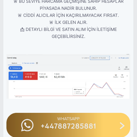
🚨 BU SEVİYE HARCAMA GEÇMİŞİNE SAHİP HESAPLAR
PİYASADA NADİR BULUNUR.
🚨 CİDDİ ALICILAR İÇİN KAÇIRILMAYACAK FIRSAT.
🚨 İLK GELEN ALIR.
📩 DETAYLI BİLGİ VE SATIN ALIM İÇİN İLETİŞİME
GEÇEBİLİRSİNİZ.