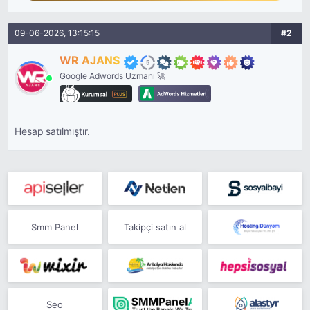
09-06-2026, 13:15:15
#2
WR AJANS
Google Adwords Uzmanı 🚀
Hesap satılmıştır.
Smm Panel
Takipçi satın al
Seo