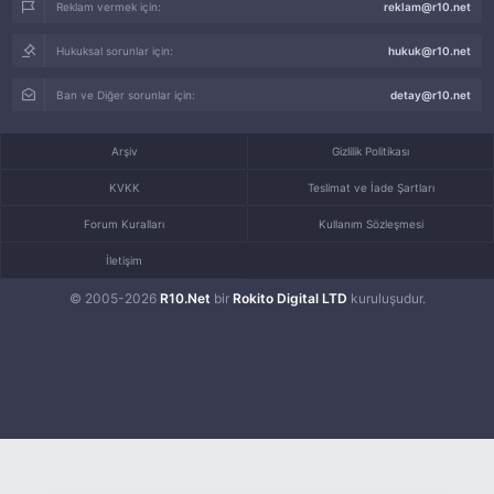
Reklam vermek için:
reklam@r10.net
Hukuksal sorunlar için:
hukuk@r10.net
Ban ve Diğer sorunlar için:
detay@r10.net
Arşiv
Gizlilik Politikası
KVKK
Teslimat ve İade Şartları
Forum Kuralları
Kullanım Sözleşmesi
İletişim
© 2005-2026
R10.Net
bir
Rokito Digital LTD
kuruluşudur.