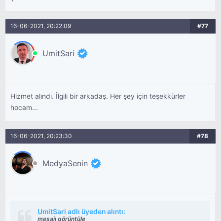
16-06-2021, 20:22:09
#77
UmitSari
Hizmet alındı. İlgili bir arkadaş. Her şey için teşekkürler
hocam...
16-06-2021, 20:23:30
#78
MedyaSenin
UmitSari adlı üyeden alıntı:
mesajı görüntüle