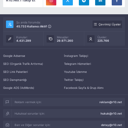
R10.Net'i Takip Et
Şu anda forumda:
Çevrimiçi Üyeler
45.733 Kullanıcı Aktif
Konular:
Mesajlar:
Üyeler:
4.431.299
29.971.260
225.766
Google Adsense
İnstagram Takipçi
SEO (Organik Trafik Arttırma)
Telegram Hizmetleri
SEO Link Paketleri
Youtube İzlenme
SEO Danışmanlığı
Twitter Takipçi
Google ADS (AdWords)
Facebook Sayfa & Grup Alımı
Reklam vermek için:
reklam@r10.net
Hukuksal sorunlar için:
hukuk@r10.net
Ban ve Diğer sorunlar için:
detay@r10.net