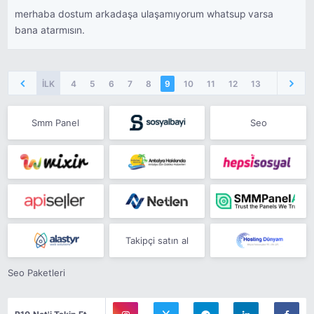
merhaba dostum arkadaşa ulaşamıyorum whatsup varsa
bana atarmısın.
İLK
4
5
6
7
8
9
10
11
12
13
14
Smm Panel
Seo
Takipçi satın al
Seo Paketleri