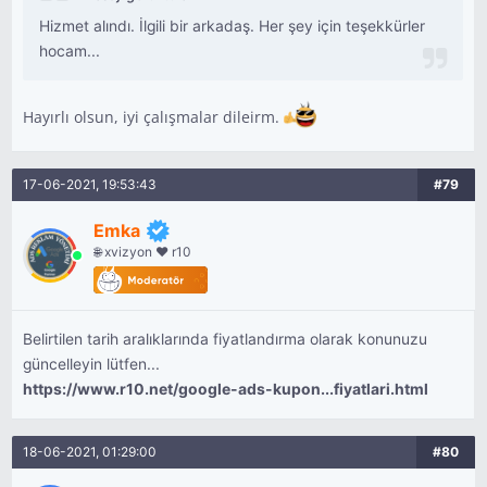
Hizmet alındı. İlgili bir arkadaş. Her şey için teşekkürler
hocam...
Hayırlı olsun, iyi çalışmalar dileirm.
17-06-2021, 19:53:43
#79
Emka
🌐 xvizyon ❤ r10
Belirtilen tarih aralıklarında fiyatlandırma olarak konunuzu
güncelleyin lütfen...
https://www.r10.net/google-ads-kupon...fiyatlari.html
18-06-2021, 01:29:00
#80