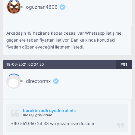
oguzhan4806
Arkadaşın 19 hazirana kadar cezası var Whatsapp iletişime
geçenlere taban fiyattan iletiyor. Ban kalkınca konudaki
fiyatları düzenleyeceğini iletmemi istedi.
18-06-2021, 02:34:20
#81
directormx
burakbn adlı üyeden alıntı:
mesajı görüntüle
+90 551 050 24 33 wp yazarmısın dostum