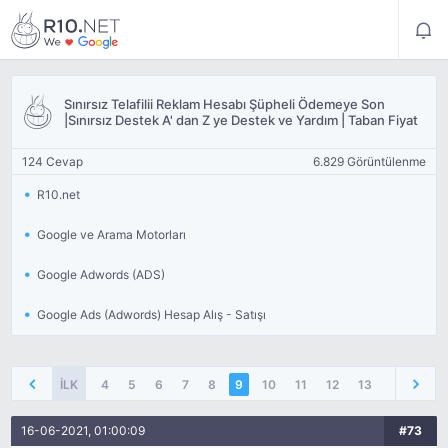
Sınırsız Telafilii Reklam Hesabı Şüpheli Ödemeye Son
|Sınırsız Destek A' dan Z ye Destek ve Yardım | Taban Fiyat
124 Cevap
6.829 Görüntülenme
R10.net
Google ve Arama Motorları
Google Adwords (ADS)
Google Ads (Adwords) Hesap Alış - Satışı
İLK
4
5
6
7
8
9
10
11
12
13
14
16-06-2021, 01:00:09
#73