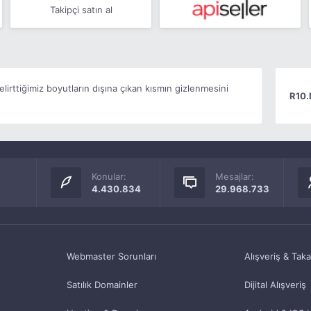
Takipçi satın al
elirttiğimiz boyutların dışına çıkan kısmın gizlenmesini
R10.
Konular:
Mesajlar:
4.430.834
29.968.733
Webmaster Sorunları
Alışveriş & Tak
Satılık Domainler
Dijital Alışveriş