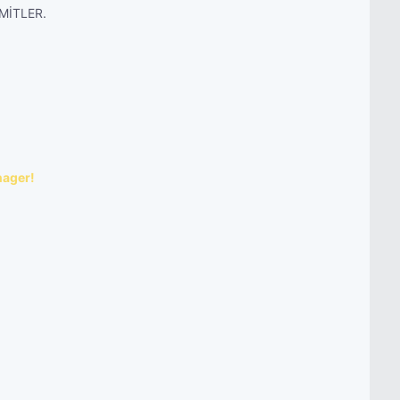
MİTLER.
nager!