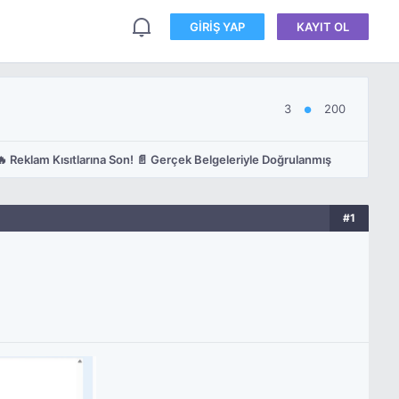
GIRIŞ YAP
KAYIT OL
3
200
●
 Reklam Kısıtlarına Son! 📄 Gerçek Belgeleriyle Doğrulanmış
#1