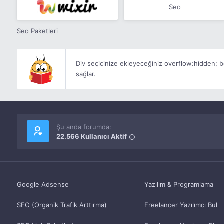
Seo
Seo Paketleri
Div seçicinize ekleyeceğiniz
overflow:hidden;
b
sağlar.
Şu anda forumda:
22.566 Kullanıcı Aktif
Google Adsense
Yazılım & Programlama
SEO (Organik Trafik Arttırma)
Freelancer Yazılımcı Bul