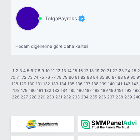
TolgaBayraks
Hocam diğerlerine göre daha kaliteli
1
2
3
4
5
6
7
8
9
10
11
12
13
14
15
16
17
18
19
20
21
22
23
24
25
70
71
72
73
74
75
76
77
78
79
80
81
82
83
84
85
86
87
88
89
90
9
128
129
130
131
132
133
134
135
136
137
138
139
140
141
142
143
178
179
180
181
182
183
184
185
186
187
188
189
190
191
192
193
226
227
228
229
230
231
232
233
234
235
236
237
238
239
24