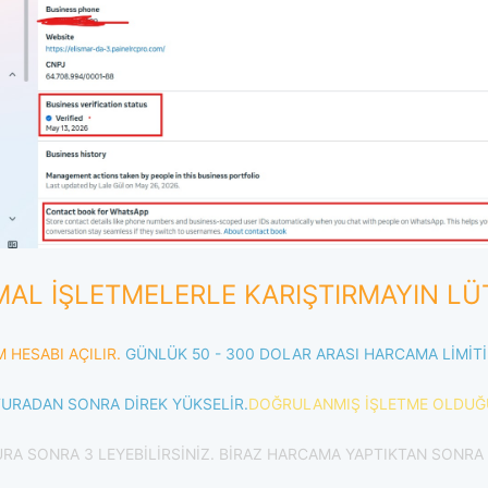
AL İŞLETMELERLE KARIŞTIRMAYIN LÜ
M HESABI AÇILIR.
GÜNLÜK 50 - 300 DOLAR ARASI HARCAMA LİMİTİ 
ATURADAN SONRA DİREK YÜKSELİR.
DOĞRULANMIŞ İŞLETME OLDUĞU
TURA SONRA 3 LEYEBİLİRSİNİZ. BİRAZ HARCAMA YAPTIKTAN SONRA 