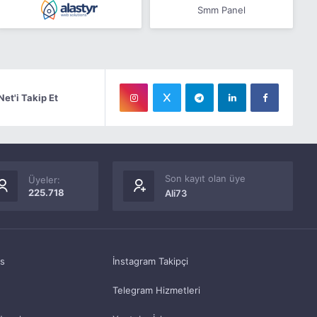
Smm Panel
Net'i Takip Et
Son kayıt olan üye
Üyeler:
225.718
Ali73
as
İnstagram Takipçi
Telegram Hizmetleri