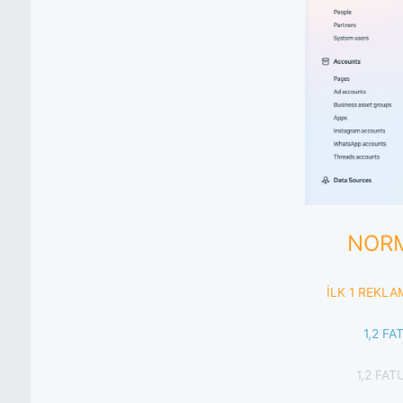
NORM
İLK 1 REKLA
1,2 F
1,2 FA