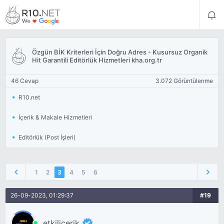
Özgün BİK Kriterleri İçin Doğru Adres - Kusursuz Organik
Hit Garantili Editörlük Hizmetleri kha.org.tr
46 Cevap
3.072 Görüntülenme
R10.net
İçerik & Makale Hizmetleri
Editörlük (Post İşleri)
1
2
3
4
5
6
26-09-2023, 01:29:37
#19
etkilicerik