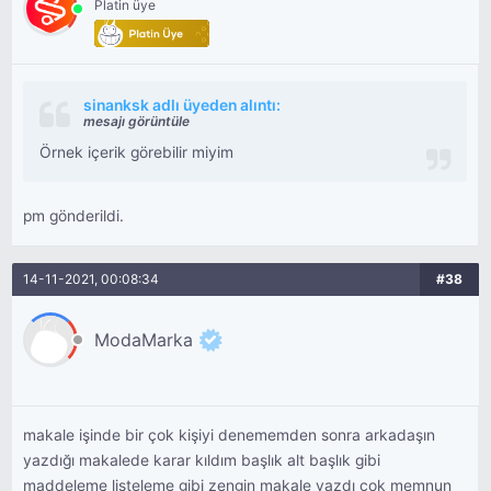
Platin üye
sinanksk adlı üyeden alıntı:
mesajı görüntüle
Örnek içerik görebilir miyim
pm gönderildi.
14-11-2021, 00:08:34
#38
ModaMarka
makale işinde bir çok kişiyi denememden sonra arkadaşın
yazdığı makalede karar kıldım başlık alt başlık gibi
maddeleme listeleme gibi zengin makale yazdı çok memnun