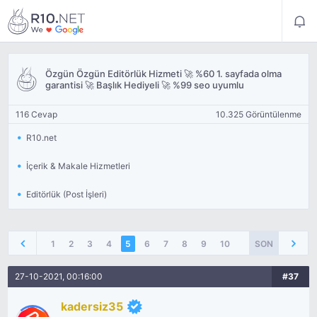
Özgün Özgün Editörlük Hizmeti 🚀 %60 1. sayfada olma
garantisi 🚀 Başlık Hediyeli 🚀 %99 seo uyumlu
116 Cevap
10.325 Görüntülenme
R10.net
İçerik & Makale Hizmetleri
Editörlük (Post İşleri)
1
2
3
4
5
6
7
8
9
10
SON
27-10-2021, 00:16:00
#37
kadersiz35