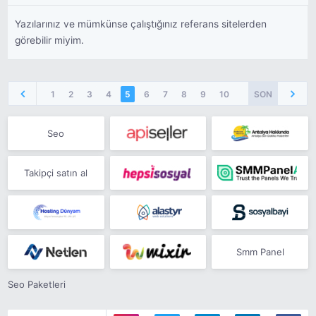
Yazılarınız ve mümkünse çalıştığınız referans sitelerden
görebilir miyim.
1
2
3
4
5
6
7
8
9
10
SON
Seo
Takipçi satın al
Smm Panel
Seo Paketleri