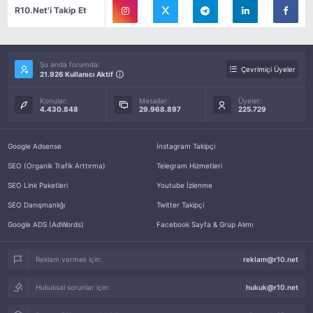
R10.Net'i Takip Et
Şu anda forumda:
Çevrimiçi Üyeler
21.926 Kullanıcı Aktif
Konular:
Mesajlar:
Üyeler:
4.430.848
29.968.897
225.729
Google Adsense
İnstagram Takipçi
SEO (Organik Trafik Arttırma)
Telegram Hizmetleri
SEO Link Paketleri
Youtube İzlenme
SEO Danışmanlığı
Twitter Takipçi
Google ADS (AdWords)
Facebook Sayfa & Grup Alımı
Reklam vermek için:
reklam@r10.net
Hukuksal sorunlar için:
hukuk@r10.net