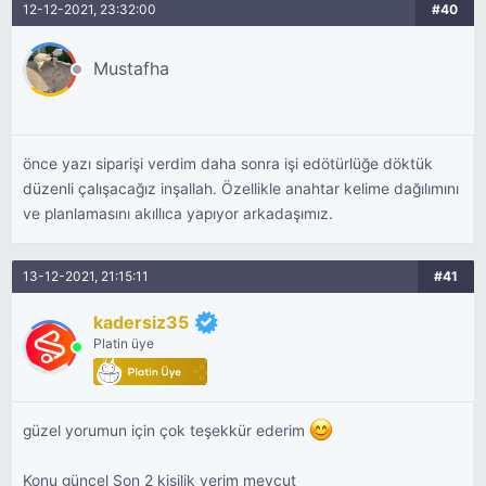
12-12-2021, 23:32:00
#40
Mustafha
önce yazı siparişi verdim daha sonra işi edötürlüğe döktük
düzenli çalışacağız inşallah. Özellikle anahtar kelime dağılımını
ve planlamasını akıllıca yapıyor arkadaşımız.
13-12-2021, 21:15:11
#41
kadersiz35
Platin üye
güzel yorumun için çok teşekkür ederim
Konu güncel Son 2 kişilik yerim mevcut