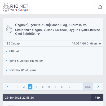
Özgün 📦 İçerik Kutusu|Haber, Blog, Kurumsal vb.
Sitelerinize Özgün, Yüksek Kalitede, Uygun Fiyatlı Sitenize
Özel Editörlük! 🍀
136 Cevap
14.054 Görüntülenme
R10.net
İçerik & Makale Hizmetleri
Editörlük (Post İşleri)
1
2
3
4
5
6
7
8
13
SON
25-10-2021, 22:58:30
#19