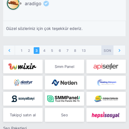
aradigo
Güzel sözleriniz için çok teşekkür ederiz.
1
2
3
4
5
6
7
8
13
SON
Smm Panel
Takipçi satın al
Seo
Seo Paketleri