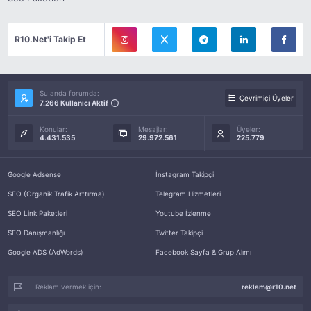
R10.Net'i Takip Et
Şu anda forumda:
Çevrimiçi Üyeler
7.266 Kullanıcı Aktif
Konular:
Mesajlar:
Üyeler:
4.431.535
29.972.561
225.779
Google Adsense
İnstagram Takipçi
SEO (Organik Trafik Arttırma)
Telegram Hizmetleri
SEO Link Paketleri
Youtube İzlenme
SEO Danışmanlığı
Twitter Takipçi
Google ADS (AdWords)
Facebook Sayfa & Grup Alımı
Reklam vermek için:
reklam@r10.net