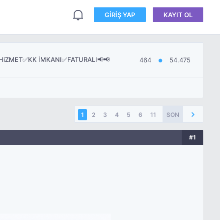
GIRIŞ YAP
KAYIT OL
 HiZMET✅KK İMKANI✅FATURALI📢📢
464
54.475
●
1
2
3
4
5
6
11
SON
#1