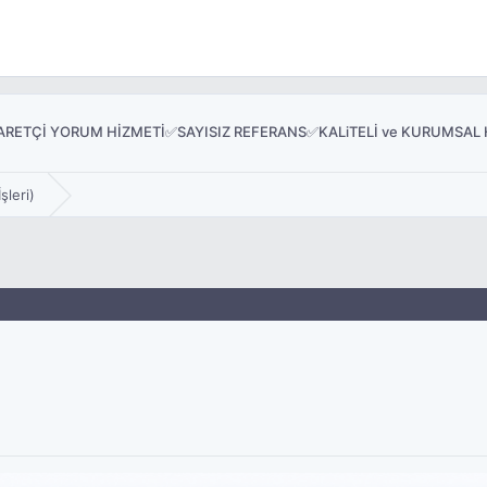
İYARETÇİ YORUM HİZMETİ✅SAYISIZ REFERANS✅KALiTELİ ve KURUMSAL
şleri)