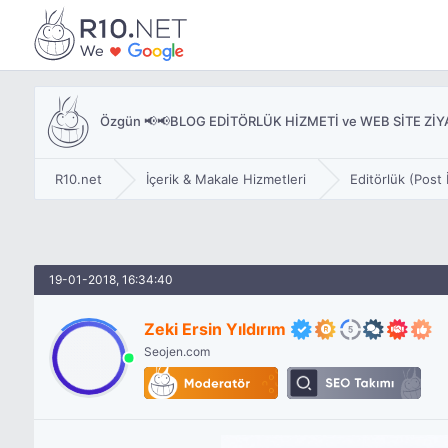
Özgün 📢📢BLOG EDİTÖRLÜK HİZMETİ ve WEB SİTE Z
R10.net
İçerik & Makale Hizmetleri
Editörlük (Post İ
19-01-2018, 16:34:40
Zeki Ersin Yıldırım
Seojen.com