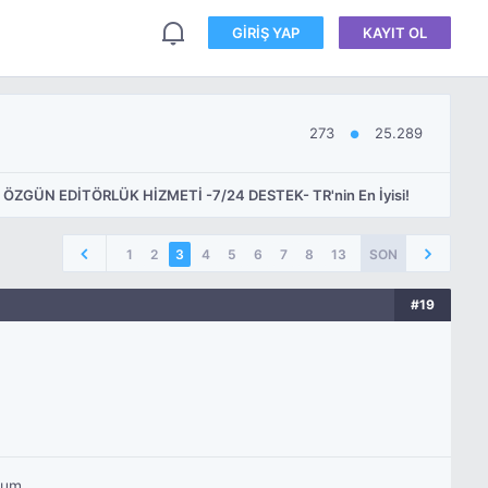
GIRIŞ YAP
KAYIT OL
273
25.289
●
ÖZGÜN EDİTÖRLÜK HİZMETİ -7/24 DESTEK- TR'nin En İyisi!
1
2
3
4
5
6
7
8
13
SON
#19
rum.