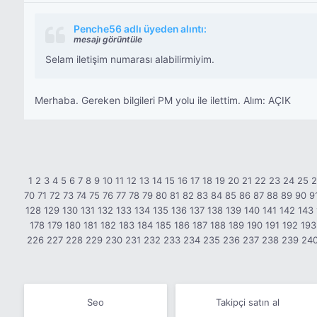
Penche56 adlı üyeden alıntı:
mesajı görüntüle
Selam iletişim numarası alabilirmiyim.
Merhaba. Gereken bilgileri PM yolu ile ilettim. Alım: AÇIK
1
2
3
4
5
6
7
8
9
10
11
12
13
14
15
16
17
18
19
20
21
22
23
24
25
70
71
72
73
74
75
76
77
78
79
80
81
82
83
84
85
86
87
88
89
90
9
128
129
130
131
132
133
134
135
136
137
138
139
140
141
142
143
178
179
180
181
182
183
184
185
186
187
188
189
190
191
192
193
226
227
228
229
230
231
232
233
234
235
236
237
238
239
24
Seo
Takipçi satın al