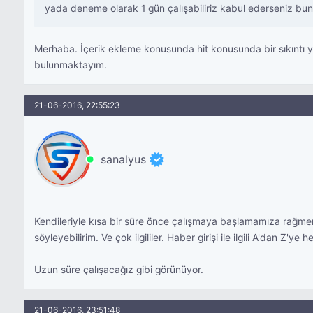
yada deneme olarak 1 gün çalışabiliriz kabul ederseniz bun
Merhaba. İçerik ekleme konusunda hit konusunda bir sıkıntı yaş
bulunmaktayım.
21-06-2016, 22:55:23
sanalyus
Kendileriyle kısa bir süre önce çalışmaya başlamamıza rağme
söyleyebilirim. Ve çok ilgililer. Haber girişi ile ilgili A'dan Z'ye
Uzun süre çalışacağız gibi görünüyor.
21-06-2016, 23:51:48