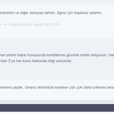
erimizi ve diğer detayları ilettim. İlginiz için teşekkür ederim.
9 -->-> Daha önceki mesaj 03:52:25 --
men sitemi haber konusunda kendilerine güvenle teslim ediyorum. Ha
i A'dan Z'ye her konu hakkında bilgi veriyorlar.
ilerleme yaptık. Umarız ekibimizle beraber çok çok daha iyilerine ber