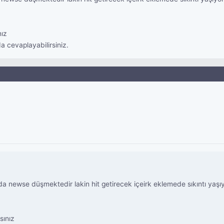
nız
 cevaplayabilirsiniz.
nda newse düşmektedir lakin hit getirecek içeirk eklemede sıkıntı yaşı
sınız