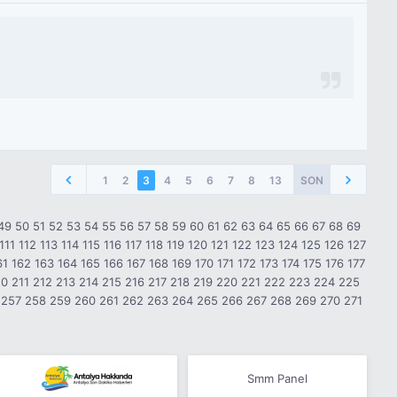
1
2
3
4
5
6
7
8
13
SON
49
50
51
52
53
54
55
56
57
58
59
60
61
62
63
64
65
66
67
68
69
111
112
113
114
115
116
117
118
119
120
121
122
123
124
125
126
127
61
162
163
164
165
166
167
168
169
170
171
172
173
174
175
176
177
10
211
212
213
214
215
216
217
218
219
220
221
222
223
224
225
257
258
259
260
261
262
263
264
265
266
267
268
269
270
271
Smm Panel