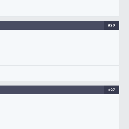
#26
#27