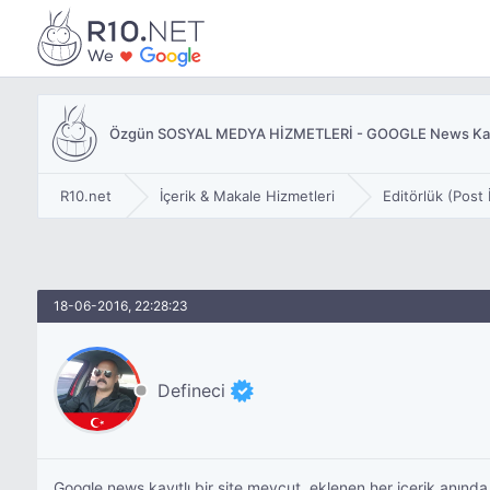
Özgün SOSYAL MEDYA HİZMETLERİ - GOOGLE News Kayıt
R10.net
İçerik & Makale Hizmetleri
Editörlük (Post İ
18-06-2016, 22:28:23
Defineci
Google news kayıtlı bir site mevcut, eklenen her içerik anınd