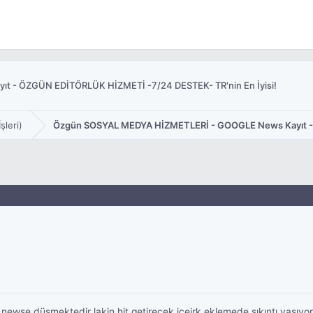
 - ÖZGÜN EDİTÖRLÜK HİZMETİ -7/24 DESTEK- TR'nin En İyisi!
şleri)
Özgün SOSYAL MEDYA HİZMETLERİ - GOOGLE News Kayıt - 
a newse düşmektedir lakin hit getirecek içeirk eklemede sıkıntı yaşıyo