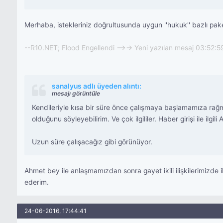
Merhaba, istekleriniz doğrultusunda uygun ''hukuk'' bazlı paketl
--R10.NET; Flood Engellendi -->-> Yeni yazılan mesaj 03:52:5
sanalyus adlı üyeden alıntı:
mesajı görüntüle
Kendileriyle kısa bir süre önce çalışmaya başlamamıza rağ
olduğunu söyleyebilirim. Ve çok ilgililer. Haber girişi ile ilgil
Uzun süre çalışacağız gibi görünüyor.
Ahmet bey ile anlaşmamızdan sonra gayet ikili ilişkilerimizde 
ederim.
24-06-2016, 17:44:41