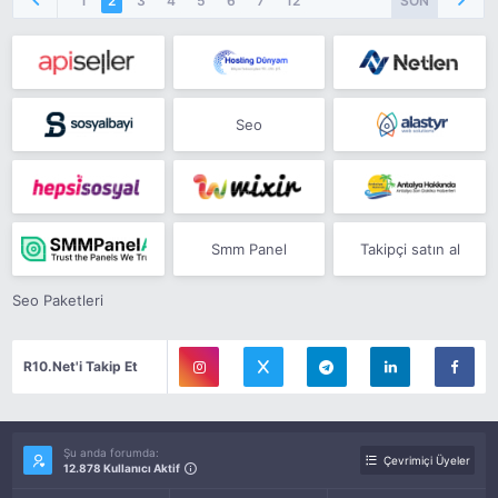
1
2
3
4
5
6
7
12
SON
Seo
Smm Panel
Takipçi satın al
Seo Paketleri
R10.Net'i Takip Et
Şu anda forumda:
Çevrimiçi Üyeler
12.878 Kullanıcı Aktif