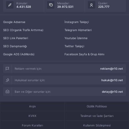
Konular:
Mesajlar:
Üyeler:
4.431.528
29.972.531
225.777
Google Adsense
İnstagram Takipçi
SEO (Organik Trafik Arttırma)
Telegram Hizmetleri
SEO Link Paketleri
Youtube İzlenme
SEO Danışmanlığı
Twitter Takipçi
Google ADS (AdWords)
Facebook Sayfa & Grup Alımı
Reklam vermek için:
reklam@r10.net
Hukuksal sorunlar için:
hukuk@r10.net
Ban ve Diğer sorunlar için:
detay@r10.net
Arşiv
Gizlilik Politikası
KVKK
Teslimat ve İade Şartları
Forum Kuralları
Kullanım Sözleşmesi