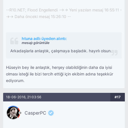
--R10.NET; Flood Engellendi -->-> Yeni yazılan mesaj 16:55:11 -
->-> Daha önceki mesaj 15:26:10 --
htuna adlı üyeden alıntı:
mesajı görüntüle
Arkadaşlarla anlaştık, çalışmaya başladık. hayırlı olsun.
Hüseyin bey ile anlaştık, herşey olabildiğinin daha da iyisi
olması isteği ile bizi tercih ettiği için ekibim adına teşekkür
ediyorum.
18-06-2016, 21:03:56
#17
CasperPC