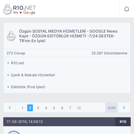
Özgün SOSYAL MEDYA HİZMETLERİ - GOOGLE News
Kayıt - ÖZGÜN EDİTÖRLÜK HİZMETİ -7/24 DESTEK-
TR'nin En İyisi!
273 Cevap
25.287 Görüntülenme
R10.net
İçerik & Makale Hizmetleri
Editörlük (Post İşleri)
1
2
3
4
5
6
7
12
SON
17-06-2016, 14:06:12
#10