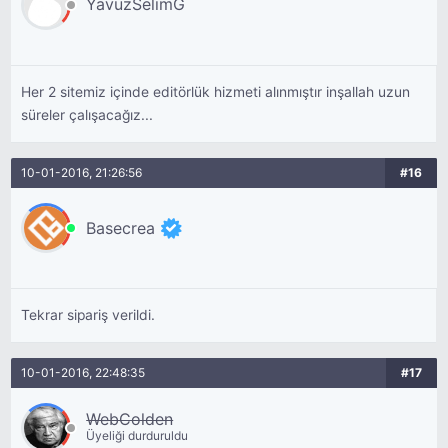
YavuzSelimG
Her 2 sitemiz içinde editörlük hizmeti alınmıştır inşallah uzun
süreler çalışacağız...
10-01-2016, 21:26:56
#16
Basecrea
Tekrar sipariş verildi.
10-01-2016, 22:48:35
#17
WebColden
Üyeliği durduruldu