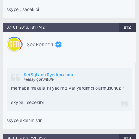
skype : seoekibi
07-01-2016, 18:14:42
#12
SeoRehberi
SetSql adlı üyeden alıntı:
mesajı görüntüle
merhaba makale ihtiyacımız var yardımcı olurmusunuz ?
skype : seoekibi
skype eklenmiştir
08-01-2016, 22:00:32
#13