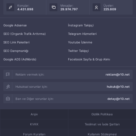
Konular:
Mesajlar:
Üyeler:
4.431.898
29.974.797
225.809
Google Adsense
İnstagram Takipçi
SEO (Organik Trafik Arttırma)
Telegram Hizmetleri
SEO Link Paketleri
Youtube İzlenme
SEO Danışmanlığı
Twitter Takipçi
Google ADS (AdWords)
Facebook Sayfa & Grup Alımı
Reklam vermek için:
reklam@r10.net
Hukuksal sorunlar için:
hukuk@r10.net
Ban ve Diğer sorunlar için:
detay@r10.net
Arşiv
Gizlilik Politikası
KVKK
Teslimat ve İade Şartları
Forum Kuralları
Kullanım Sözleşmesi