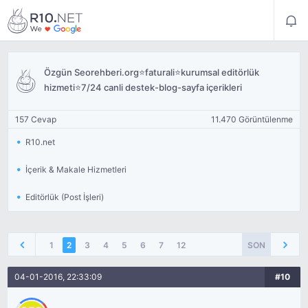
Özgün Seorehberi.org⭐faturali⭐kurumsal editörlük
hizmeti⭐7/24 canli destek-blog-sayfa içerikleri
157 Cevap
11.470 Görüntülenme
R10.net
İçerik & Makale Hizmetleri
Editörlük (Post İşleri)
1
2
3
4
5
6
7
12
SON
04-01-2016, 22:33:09
#10