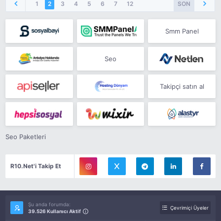
1
2
3
4
5
6
7
12
SON
Smm Panel
Seo
Takipçi satın al
Seo Paketleri
R10.Net'i Takip Et
Şu anda forumda:
Çevrimiçi Üyeler
39.526 Kullanıcı Aktif