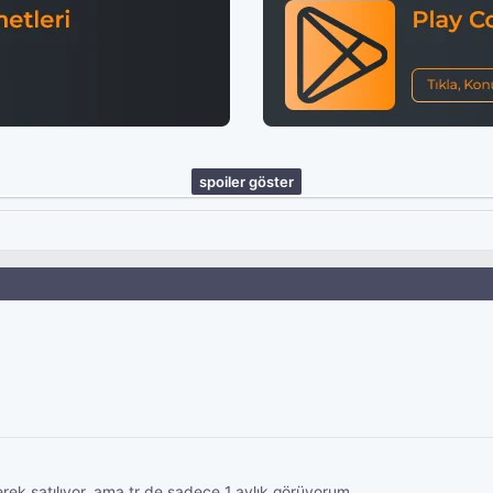
spoiler göster
derek satılıyor. ama tr de sadece 1 aylık görüyorum.