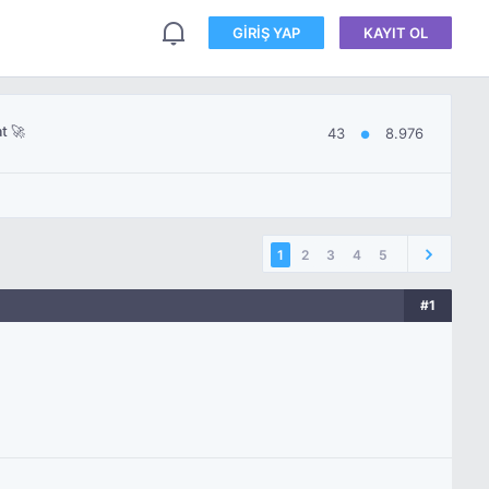
GIRIŞ YAP
KAYIT OL
t 🚀
43
8.976
●
1
2
3
4
5
#1