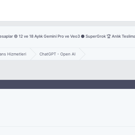
plar 🟣 12 ve 18 Aylık Gemini Pro ve Veo3 ⚫ SuperGrok 🏆 Anlık Teslima
sans Hizmetleri
ChatGPT - Open AI