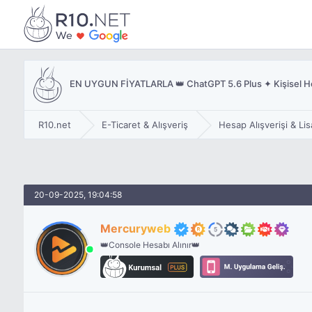
EN UYGUN FİYATLARLA 👑 ChatGPT 5.6 Plus ✦ Kişisel Hesa
R10.net
E-Ticaret & Alışveriş
Hesap Alışverişi & Li
20-09-2025, 19:04:58
Mercuryweb
👑Console Hesabı Alınır👑