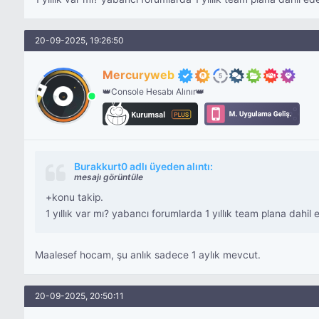
20-09-2025, 19:26:50
Mercuryweb
👑Console Hesabı Alınır👑
Burakkurt0 adlı üyeden alıntı:
mesajı görüntüle
+konu takip.
1 yıllık var mı? yabancı forumlarda 1 yıllık team plana dahil
Maalesef hocam, şu anlık sadece 1 aylık mevcut.
20-09-2025, 20:50:11