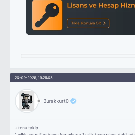
20-09-2025, 19:25:08
Burakkurt0
+konu takip.
1 yıllık var mı? yabancı forumlarda 1 yıllık team plana dahil e