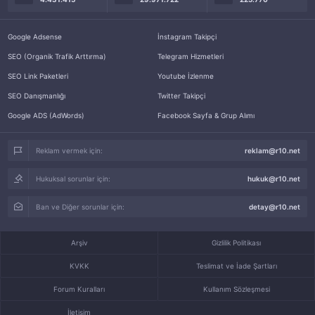
Google Adsense
İnstagram Takipçi
SEO (Organik Trafik Arttırma)
Telegram Hizmetleri
SEO Link Paketleri
Youtube İzlenme
SEO Danışmanlığı
Twitter Takipçi
Google ADS (AdWords)
Facebook Sayfa & Grup Alımı
Reklam vermek için:
reklam@r10.net
Hukuksal sorunlar için:
hukuk@r10.net
Ban ve Diğer sorunlar için:
detay@r10.net
Arşiv
Gizlilik Politikası
KVKK
Teslimat ve İade Şartları
Forum Kuralları
Kullanım Sözleşmesi
İletişim