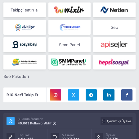
Takipçi satın al
Seo
Smm Panel
Seo Paketleri
R10.Net'i Takip Et
Şu anda forumda:
Çevrimiçi Üyeler
40.063 Kullanıcı Aktif
Konular:
Mesajlar:
Üyeler:
4.431.415
29.971.722
225.770