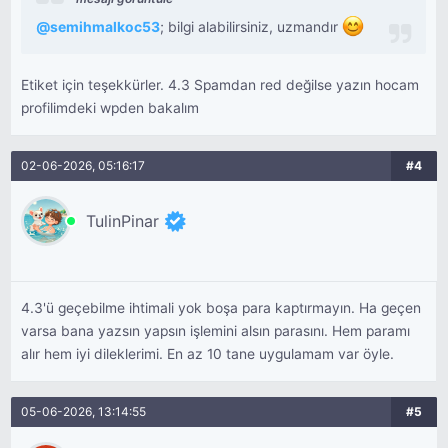
@
semihmalkoc53
; bilgi alabilirsiniz, uzmandır
Etiket için teşekkürler. 4.3 Spamdan red değilse yazın hocam
profilimdeki wpden bakalım
02-06-2026, 05:16:17
#4
TulinPinar
4.3'ü geçebilme ihtimali yok boşa para kaptırmayın. Ha geçen
varsa bana yazsın yapsın işlemini alsın parasını. Hem paramı
alır hem iyi dileklerimi. En az 10 tane uygulamam var öyle.
05-06-2026, 13:14:55
#5