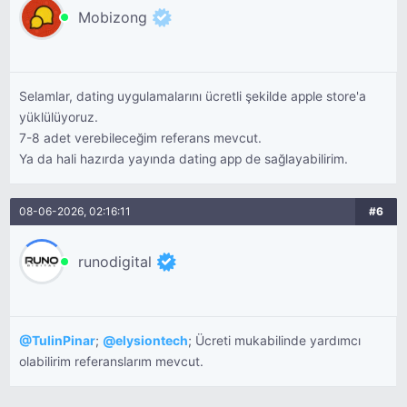
Mobizong
Selamlar, dating uygulamalarını ücretli şekilde apple store'a
yüklülüyoruz.
7-8 adet verebileceğim referans mevcut.
Ya da hali hazırda yayında dating app de sağlayabilirim.
08-06-2026, 02:16:11
#6
runodigital
@
TulinPinar
;
@
elysiontech
; Ücreti mukabilinde yardımcı
olabilirim referanslarım mevcut.