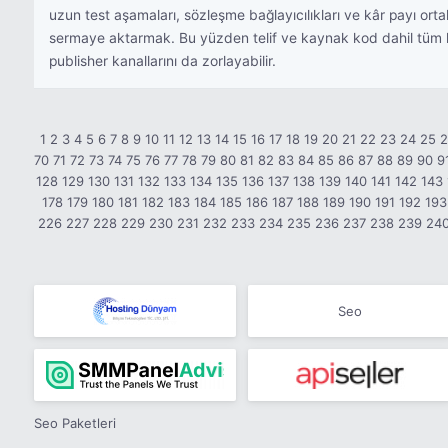
uzun test aşamaları, sözleşme bağlayıcılıkları ve kâr payı orta
sermaye aktarmak. Bu yüzden telif ve kaynak kod dahil tüm hak
publisher kanallarını da zorlayabilir.
1
2
3
4
5
6
7
8
9
10
11
12
13
14
15
16
17
18
19
20
21
22
23
24
25
70
71
72
73
74
75
76
77
78
79
80
81
82
83
84
85
86
87
88
89
90
9
128
129
130
131
132
133
134
135
136
137
138
139
140
141
142
143
178
179
180
181
182
183
184
185
186
187
188
189
190
191
192
193
226
227
228
229
230
231
232
233
234
235
236
237
238
239
24
Seo
Seo Paketleri