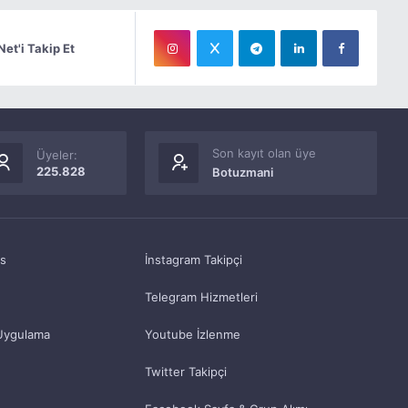
Net'i Takip Et
Son kayıt olan üye
Üyeler:
225.828
Botuzmani
as
İnstagram Takipçi
Telegram Hizmetleri
Uygulama
Youtube İzlenme
Twitter Takipçi