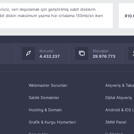
rücü, veri depolamak için geliştirilmiş sabit disklerin
 sabit diskin maksimum yazma hızı ortalama 150mb/sn iken
R10.
Konular:
Mesajlar:
4.432.237
29.976.773
Webmaster Sorunları
Alışveriş & Tak
Satılık Domainler
Dijital Alışveriş
Hosting & Domain
Android & IOS 
Grafik & Kurgu Hizmetleri
SMM Panel