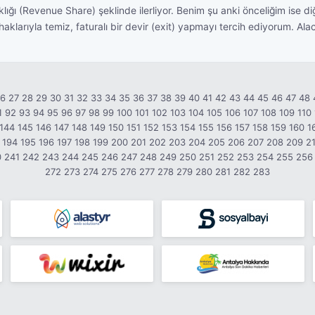
klığı (Revenue Share) şeklinde ilerliyor. Benim şu anki önceliğim ise 
larıyla temiz, faturalı bir devir (exit) yapmayı tercih ediyorum. Ala
26
27
28
29
30
31
32
33
34
35
36
37
38
39
40
41
42
43
44
45
46
47
48
1
92
93
94
95
96
97
98
99
100
101
102
103
104
105
106
107
108
109
110
144
145
146
147
148
149
150
151
152
153
154
155
156
157
158
159
160
1
194
195
196
197
198
199
200
201
202
203
204
205
206
207
208
209
2
0
241
242
243
244
245
246
247
248
249
250
251
252
253
254
255
256
272
273
274
275
276
277
278
279
280
281
282
283