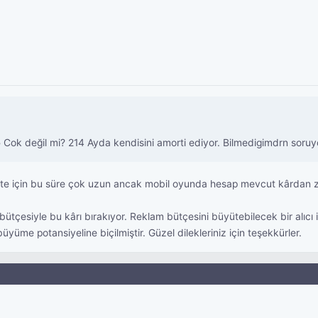
ok değil mi? 214 Ayda kendisini amorti ediyor. Bilmedigimdrn soruyor
r site için bu süre çok uzun ancak mobil oyunda hesap mevcut kârdan z
bütçesiyle bu kârı bırakıyor. Reklam bütçesini büyütebilecek bir alıcı 
üme potansiyeline biçilmiştir. Güzel dilekleriniz için teşekkürler.