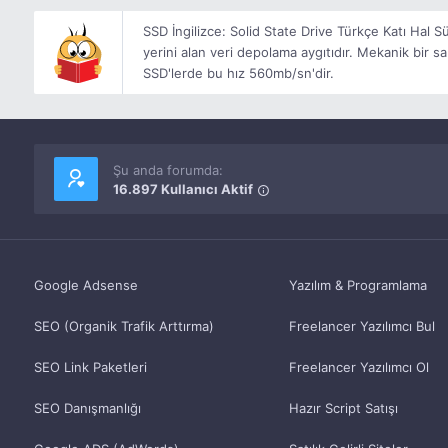
SSD İngilizce: Solid State Drive Türkçe Katı Hal Sü
yerini alan veri depolama aygıtıdır. Mekanik bir
SSD'lerde bu hız 560mb/sn'dir.
Şu anda forumda:
16.897 Kullanıcı Aktif
Google Adsense
Yazılım & Programlama
SEO (Organik Trafik Arttırma)
Freelancer Yazılımcı Bul
SEO Link Paketleri
Freelancer Yazılımcı Ol
SEO Danışmanlığı
Hazır Script Satışı