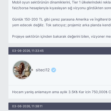
Mobil oyun sektörünün dinamiklerini, Tier 1 ülkelerindeki rek
faiz/borsa hesaplarıyla kıyaslayan sığ vizyonu gördükten sonr
Günlük 150-200 TL gibi çerez parasına Amerika ve İngiltere'den
yem edecek değiliz. Tok satıcıyız; projemiz arka planda kendi
Projeye sektörün içinden bakarak değerini bilen, vizyoner me
03-06-2026, 11:33:45
siteci12
Hocam yanlış anlamayın ama aylık 3.5K₺ Kar icin 750,000₺ Cok
03-06-2026, 11:38:11