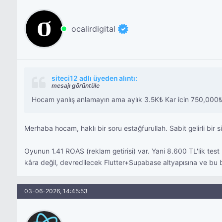
ocalirdigital
siteci12 adlı üyeden alıntı:
mesajı görüntüle
Hocam yanlış anlamayın ama aylık 3.5K₺ Kar icin 750,000₺ C
Merhaba hocam, haklı bir soru estağfurullah. Sabit gelirli bi
Oyunun 1.41 ROAS (reklam getirisi) var. Yani 8.600 TL'lik test 
kâra değil, devredilecek Flutter+Supabase altyapısına ve bu büy
03-06-2026, 14:45:53