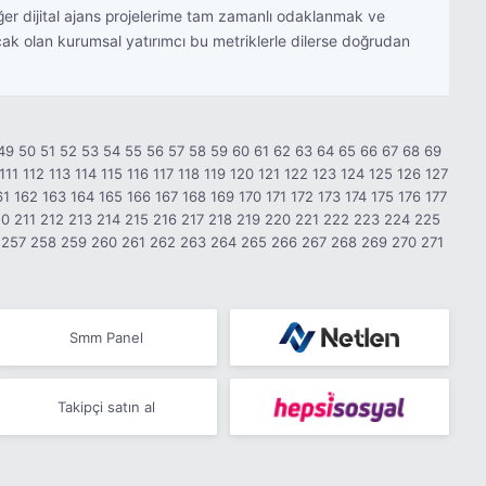
diğer dijital ajans projelerime tam zamanlı odaklanmak ve
cak olan kurumsal yatırımcı bu metriklerle dilerse doğrudan
49
50
51
52
53
54
55
56
57
58
59
60
61
62
63
64
65
66
67
68
69
111
112
113
114
115
116
117
118
119
120
121
122
123
124
125
126
127
61
162
163
164
165
166
167
168
169
170
171
172
173
174
175
176
177
10
211
212
213
214
215
216
217
218
219
220
221
222
223
224
225
257
258
259
260
261
262
263
264
265
266
267
268
269
270
271
Smm Panel
Takipçi satın al