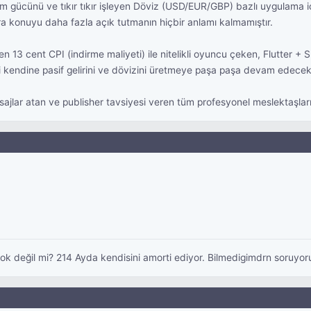
lam gücünü ve tıkır tıkır işleyen Döviz (USD/EUR/GBP) bazlı uygulama i
a konuyu daha fazla açık tutmanın hiçbir anlamı kalmamıştır.
 13 cent CPI (indirme maliyeti) ile nitelikli oyuncu çeken, Flutter + 
 kendine pasif gelirini ve dövizini üretmeye paşa paşa devam edecekt
sajlar atan ve publisher tavsiyesi veren tüm profesyonel meslektaşla
 değil mi? 214 Ayda kendisini amorti ediyor. Bilmedigimdrn soruyorum