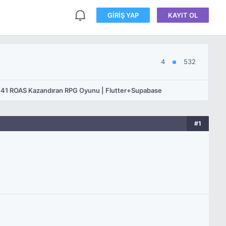
GIRIŞ YAP
KAYIT OL
4
532
●
, 1.41 ROAS Kazandıran RPG Oyunu | Flutter+Supabase
#1