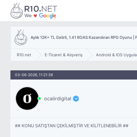
Aylık 12K+ TL Gelirli, 1.41 ROAS Kazandıran RPG Oyunu |
R10.net
E-Ticaret & Alışveriş
Android & IOS Uygula
03-06-2026, 11:21:36
ocalirdigital
## KONU SATIŞTAN ÇEKİLMİŞTİR VE KİLİTLENEBİLİR ##