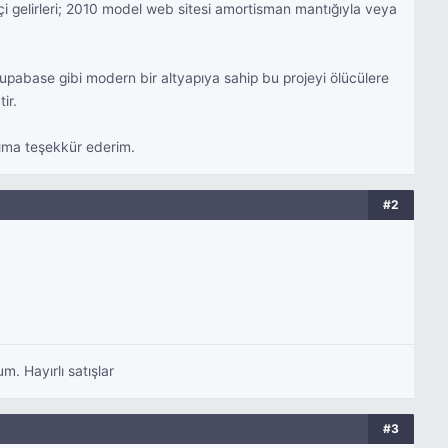
çi gelirleri; 2010 model web sitesi amortisman mantığıyla veya
Supabase gibi modern bir altyapıya sahip bu projeyi ölücülere
ir.
rıma teşekkür ederim.
#2
. Hayırlı satışlar
#3