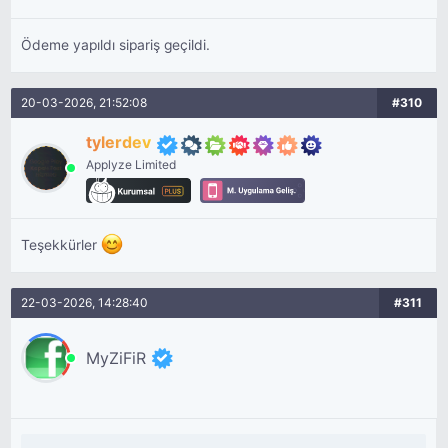
Ödeme yapıldı sipariş geçildi.
20-03-2026, 21:52:08
#310
tylerdev
Applyze Limited
Teşekkürler
22-03-2026, 14:28:40
#311
MyZiFiR