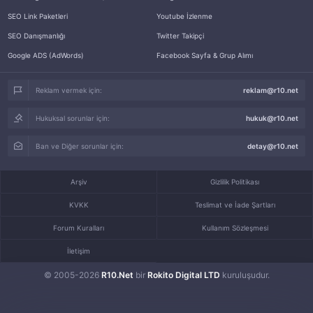
SEO Link Paketleri
Youtube İzlenme
SEO Danışmanlığı
Twitter Takipçi
Google ADS (AdWords)
Facebook Sayfa & Grup Alımı
Reklam vermek için:
reklam@r10.net
Hukuksal sorunlar için:
hukuk@r10.net
Ban ve Diğer sorunlar için:
detay@r10.net
Arşiv
Gizlilik Politikası
KVKK
Teslimat ve İade Şartları
Forum Kuralları
Kullanım Sözleşmesi
İletişim
© 2005-2026
R10.Net
bir
Rokito Digital LTD
kuruluşudur.