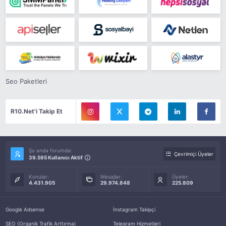
Seo Paketleri
R10.Net'i Takip Et
Şu anda forumda:
Çevrimiçi Üyeler
39.595 Kullanıcı Aktif
Konular:
Mesajlar:
Üyeler:
4.431.905
29.974.848
225.809
Google Adsense
İnstagram Takipçi
SEO (Organik Trafik Arttırma)
Telegram Hizmetleri