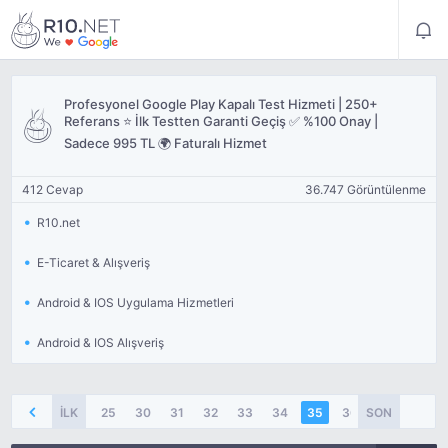
Profesyonel Google Play Kapalı Test Hizmeti | 250+
Referans ⭐ İlk Testten Garanti Geçiş ✅ %100 Onay |
Sadece 995 TL 🌍 Faturalı Hizmet
412 Cevap
36.747 Görüntülenme
R10.net
E-Ticaret & Alışveriş
Android & IOS Uygulama Hizmetleri
Android & IOS Alışveriş
İLK
25
30
31
32
33
34
35
36
SON
37
38