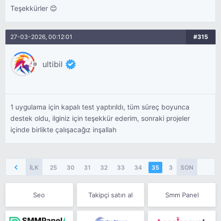
Teşekkürler 😊
27-03-2026, 00:12:01
#315
ultibil
1 uygulama için kapalı test yaptırıldı, tüm süreç boyunca
destek oldu, ilginiz için teşekkür ederim, sonraki projeler
içinde birlikte çalışacağız inşallah
İLK
25
30
31
32
33
34
35
36
SON
37
38
Seo
Takipçi satın al
Smm Panel