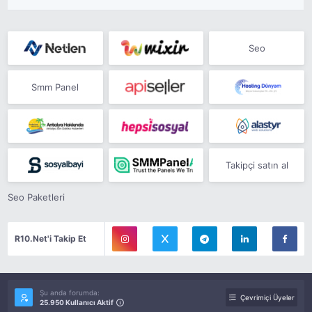
Seo
Smm Panel
Takipçi satın al
Seo Paketleri
R10.Net'i Takip Et
Şu anda forumda:
Çevrimiçi Üyeler
25.950 Kullanıcı Aktif