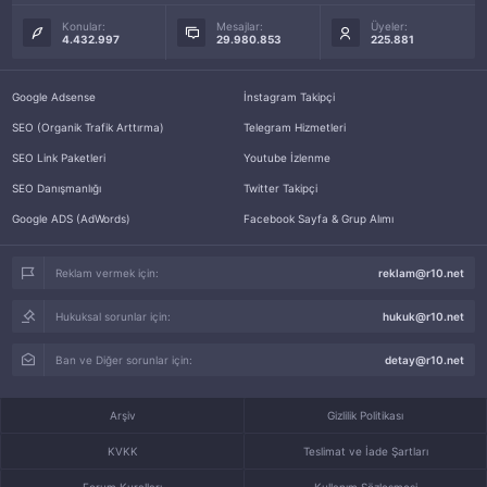
Konular:
Mesajlar:
Üyeler:
4.432.997
29.980.853
225.881
Google Adsense
İnstagram Takipçi
SEO (Organik Trafik Arttırma)
Telegram Hizmetleri
SEO Link Paketleri
Youtube İzlenme
SEO Danışmanlığı
Twitter Takipçi
Google ADS (AdWords)
Facebook Sayfa & Grup Alımı
Reklam vermek için:
reklam@r10.net
Hukuksal sorunlar için:
hukuk@r10.net
Ban ve Diğer sorunlar için:
detay@r10.net
Arşiv
Gizlilik Politikası
KVKK
Teslimat ve İade Şartları