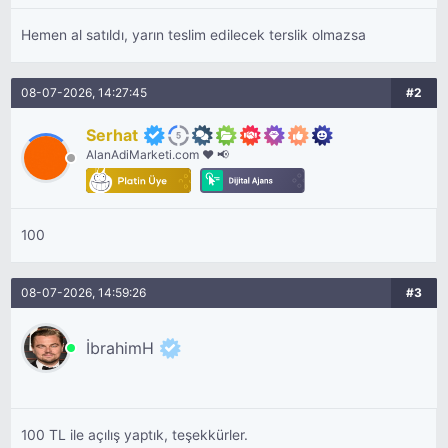
Hemen al satıldı, yarın teslim edilecek terslik olmazsa
08-07-2026, 14:27:45
#2
Serhat
AlanAdiMarketi.com ❤️ 📢
100
08-07-2026, 14:59:26
#3
İbrahimH
100 TL ile açılış yaptık, teşekkürler.